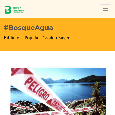
Togg
navig
#BosqueAgua
Biblioteca Popular Osvaldo Bayer