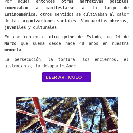
Por aquél entonces
otras narrativas posibles
comenzaban a manifestarse a lo largo de
Latinoamérica
, otros sentidos se cultivaban al calor
de las
organizaciones sociales
. Vanguardias
obreras
,
juveniles
y
culturales
.
En ese contexto,
otro golpe de Estado
, un
24 de
Marzo
que suena desde hace 48 años en nuestra
memoria
.
La persecución, la tortura, los encierros, el
aislamiento, la desaparici&oac…
LEER ARTICULO →